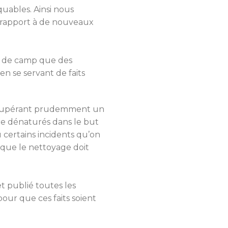
quables. Ainsi nous
r rapport à de nouveaux
u de camp que des
n se servant de faits
n récupérant prudemment un
tre dénaturés dans le but
 certains incidents qu’on
e que le nettoyage doit
et publié toutes les
pour que ces faits soient