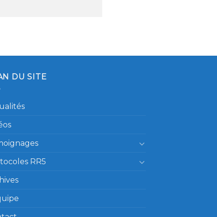
AN DU SITE
ualités
éos
moignages
tocoles RR5
hives
quipe
tact