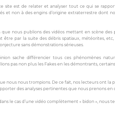
e site est de relater et analyser tout ce qui se rappo
fiés et non à des engins d’origine extraterrestre dont n
ois que nous publions des vidéos mettant en scène de
nt être par la suite des débris spatiaux, météorites, etc
onjecture sans démonstrations sérieuses.
pinion sache différencier tous ces phénomènes naturel
lions pas non plus les Fakes en les démontrants, certain
e nous nous trompions. De ce fait, nos lecteurs ont la po
d’apporter des analyses pertinentes que nous prenons en
 dans le cas d’une vidéo complètement « bidon », nous t