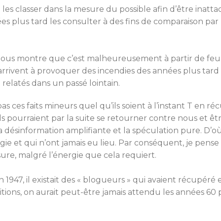
 les classer dans la mesure du possible afin d’être inatta
s plus tard les consulter à des fins de comparaison pa
 nous montre que c’est malheureusement à partir de fe
rrivent à provoquer des incendies des années plus tard e
 relatés dans un passé lointain.
as ces faits mineurs quel qu’ils soient à l’instant T e
s pourraient par la suite se retourner contre nous et ê
 désinformation amplifiante et la spéculation pure. D’où
ogie et qui n’ont jamais eu lieu. Par conséquent, je pens
sure, malgré l’énergie que cela requiert.
 1947, il existait des « blogueurs » qui avaient récupéré 
itions, on aurait peut-être jamais attendu les années 60 