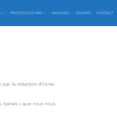
S
PROTOCOLES RR5
ARCHIVES
L’ÉQUIPE
CONTACT
 par la rédaction d’Ovnis-
 « banals » que nous nous