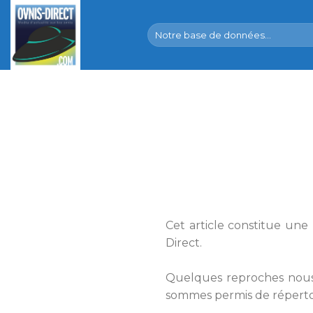
Skip
to
content
Cet article constitue une
Direct.
Quelques reproches nous 
sommes permis de réperto