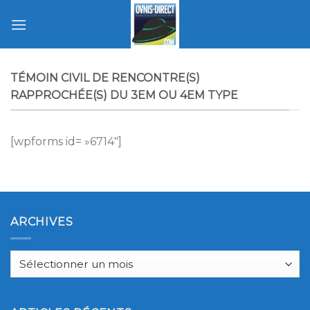
Skip
to
content
TÉMOIN CIVIL DE RENCONTRE(S)
RAPPROCHÉE(S) DU 3EM OU 4EM TYPE
[wpforms id= »6714″]
ARCHIVES
Archives