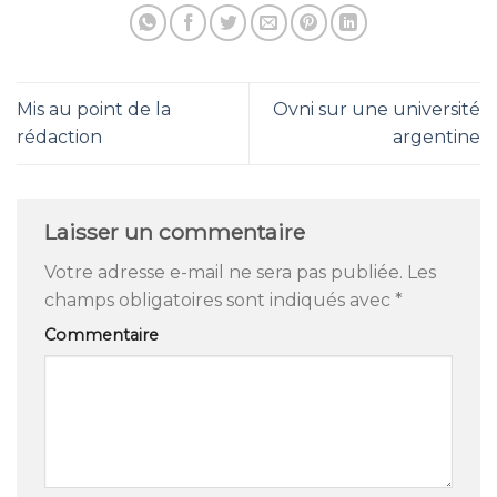
Mis au point de la
Ovni sur une université
rédaction
argentine
Laisser un commentaire
Votre adresse e-mail ne sera pas publiée.
Les
champs obligatoires sont indiqués avec
*
Commentaire