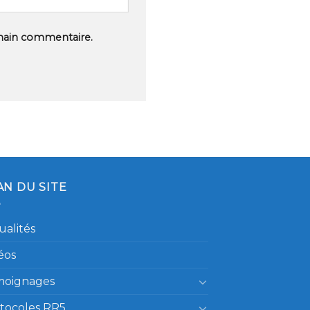
hain commentaire.
AN DU SITE
ualités
éos
moignages
tocoles RR5