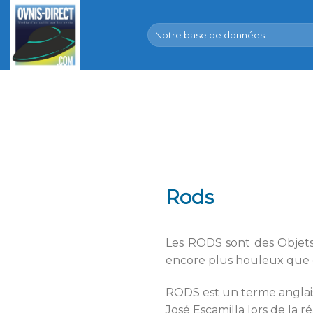
Skip
to
content
Rods
Les RODS sont des Objets 
encore plus houleux que 
RODS est un terme anglais 
José Escamilla lors de la r