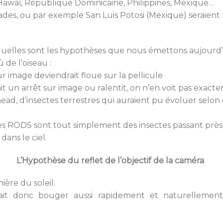
Hawaï, République Dominicaine, Philippines, Mexique…
cades, ou par exemple San Luis Potosi (Mexique) seraien
quelles sont les hypothèses que nous émettons aujourd’h
 de l’oiseau :
eur image deviendrait floue sur la pellicule
t un arrêt sur image ou ralentit, on n’en voit pas exacte
thead, d’insectes terrestres qui auraient pu évoluer selo
 les RODS sont tout simplement des insectes passant près
 dans le ciel.
L’Hypothèse du reflet de l’objectif de la caméra
ière du soleil.
it donc bouger aussi rapidement et naturellemen