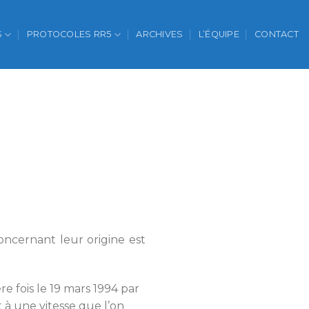
S
PROTOCOLES RR5
ARCHIVES
L’ÉQUIPE
CONTACT
oncernant leur origine est
e fois le 19 mars 1994 par
t à une vitesse que l’on