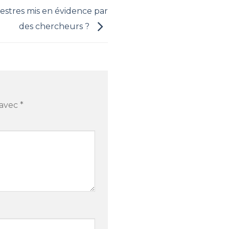
restres mis en évidence par
des chercheurs ?
 avec
*