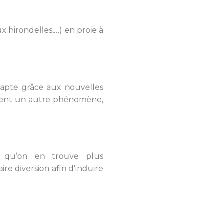
ux hirondelles,…) en proie à
 capte grâce aux nouvelles
ignent un autre phénomène,
il qu’on en trouve plus
re diversion afin d’induire