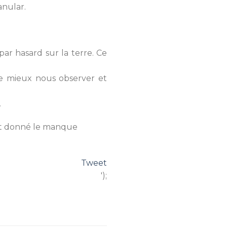
anular.
ar hasard sur la terre. Ce
de mieux nous observer et
.
ant donné le manque
Tweet
');