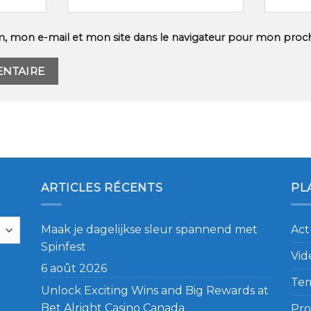
, mon e-mail et mon site dans le navigateur pour mon proc
ARTICLES RÉCENTS
PL
Maak je dagelijkse sleur spannend met
Act
Spinfest
Vid
6 août 2026
Te
Unlock Exciting Wins and Big Rewards at
Bet Alright Casino Canada
Pro