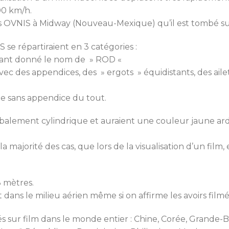
00 km/h.
des OVNIS à Midway (Nouveau-Mexique) qu’il est tombé 
S se répartiraient en 3 catégories :
yant donné le nom de » ROD «
vec des appendices, des » ergots » équidistants, des ailet
ne sans appendice du tout.
obalement cylindrique et auraient une couleur jaune ar
majorité des cas, que lors de la visualisation d’un film, e
 3 mètres.
dans le milieu aérien même si on affirme les avoirs filmés
 sur film dans le monde entier : Chine, Corée, Grande-B