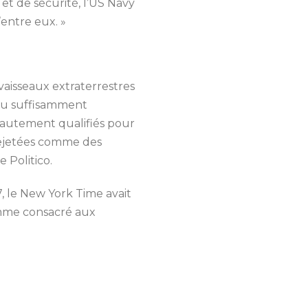
et de sécurité, l’US Navy
entre eux. »
 vaisseaux
extraterrestres
eu suffisamment
hautement qualifiés pour
 rejetées comme des
e Politico.
7, le New
York Time avait
me consacré aux