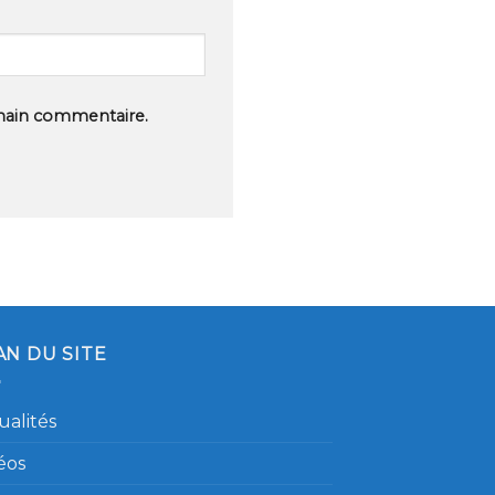
hain commentaire.
AN DU SITE
ualités
éos