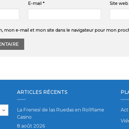
E-mail
*
Site web
, mon e-mail et mon site dans le navigateur pour mon proc
ARTICLES RÉCENTS
PL
La Frenesí de las Ruedas en Rollflame
Act
Casino
Vid
8 août 2026