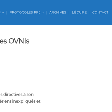
S
PROTOCOLES RR5
ARCHIVES
L’ÉQUIPE
CONTACT
les OVNIs
es
directives à son
iens inexpliqués et