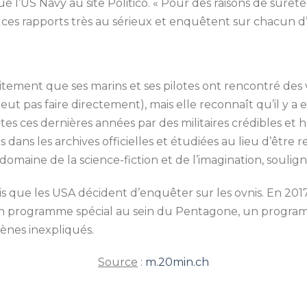
ué l’US Navy au site Politico. «
Pour des raisons de sûreté 
 ces rapports
très au sérieux et enquêtent sur chacun d’
citement que ses marins et ses pilotes ont rencontré des
eut pas faire directement), mais elle reconnaît qu’il y
a 
ites ces dernières années par des militaires
crédibles et 
s dans les archives officielles
et étudiées au lieu d’être
omaine de la science-
fiction et de l’imagination, soulign
ois que les USA décident d’enquêter sur les ovnis. En 201
’un programme spécial au sein du Pentagone, un
program
nes inexpliqués.
Source
:
m.20min.ch