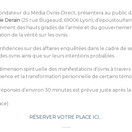
ondateur du Média Ovnis-Direct, présentera au public da
rie Derain
(25 rue Bugeaud, 69006 Lyon), d’époustouflante
comment des hauts gradés de l’armée et du gouvernement
ion de la vérité sur les ovnis.
onfidences sur des affaires enquêtées dans le cadre de se
es ovnis ainsi que sur leurs intentions probables.
imension spirituelle des manifestations d’ovnis à trave
ience et la transformation personnelle de certains témoi
éponses d’environ 30 minutes est prévue juste après la
ace)
RÉSERVER VOTRE PLACE ICI…