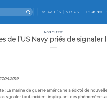
ACTUALITÉS
VIDÉOS
TEMOIGNAGE
NON CLASSÉ
tes de l’US Navy priés de signaler 
 27.04.2019
te : La marine de guerre américaine a édicté de nouvell
ais signaler tout incident impliquant
des
phénomènes aér