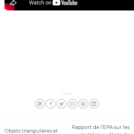
Rapport de l’EPA sur les
Objets triangulaires et