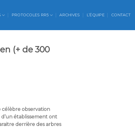
S
PROTOCOLES RR5
ARCHIVES
L’ÉQUIPE
CONTACT
ien (+ de 300
e célèbre observation
l d’un établissement ont
raitre derrière des arbres