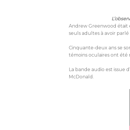
L’observ
Andrew Greenwood était ens
seuls adultes à avoir parl
Cinquante-deux ans se son
témoins oculaires ont été 
La bande audio est issue d
McDonald.