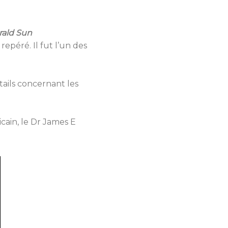
erald Sun
epéré. Il fut l’un des
ails concernant les
cain, le Dr James E