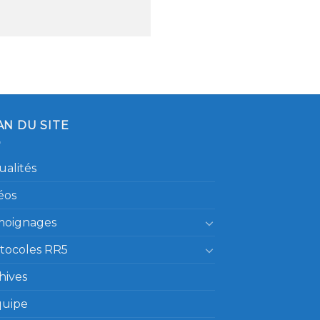
AN DU SITE
ualités
éos
moignages
tocoles RR5
hives
quipe