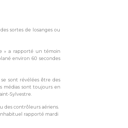
à des sortes de losanges ou
se » a rapporté un témoin
 plané environ 60 secondes
 se sont révélées être des
es médias sont toujours en
aint-Sylvestre.
u des contrôleurs aériens.
l inhabituel rapporté mardi