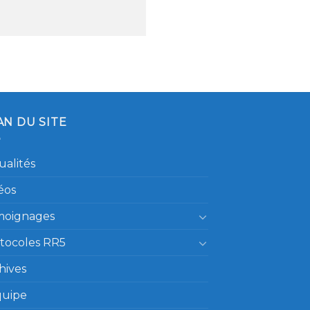
AN DU SITE
ualités
éos
moignages
tocoles RR5
hives
quipe