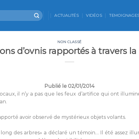
ACTUALITÉS
VIDÉOS
TEMOIGNAGE
NON CLASSÉ
ons d’ovnis rapportés à travers la 
Publié le 02/01/2014
caux, il n’y a pas que les feux d’artifice qui ont illuminé
an.
apporté avoir observé de mystérieux objets volants.
 long des arbres» a déclaré un témoin… Il été assez illu