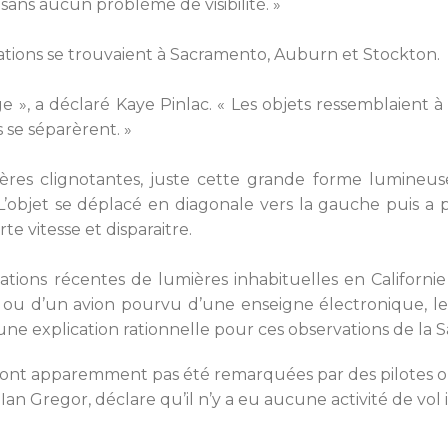
sans aucun problème de visibilité. »
ations se trouvaient à Sacramento, Auburn et Stockton.
nge », a déclaré Kaye Pinlac. « Les objets ressemblaient 
ls se séparèrent. »
ères clignotantes, juste cette grande forme lumineu
L’objet se déplacé en diagonale vers la gauche puis a
te vitesse et disparaitre.
ations récentes de lumières inhabituelles en Californie
s ou d’un avion pourvu d’une enseigne électronique, l
a une explication rationnelle pour ces observations de la S
 n’ont apparemment pas été remarquées par des pilotes o
 Ian Gregor, déclare qu’il n’y a eu aucune activité de vo