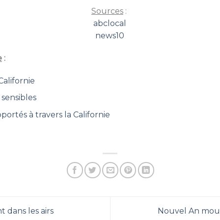
Sources
:
abclocal
news10
e
:
Californie
s sensibles
portés à travers la Californie
t dans les airs
Nouvel An mou