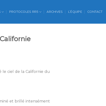
S
PROTOCOLES RR5
ARCHIVES
L’ÉQUIPE
CONTACT
Californie
 le ciel de la Californie du
miné et brillé intensément