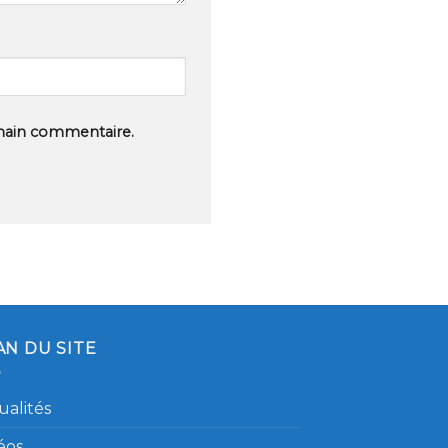
hain commentaire.
AN DU SITE
ualités
éos