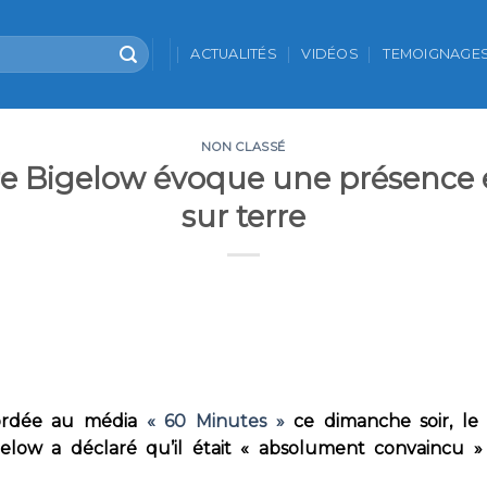
ACTUALITÉS
VIDÉOS
TEMOIGNAGE
NON CLASSÉ
ire Bigelow évoque une présence e
sur terre
ordée au média
« 60 Minutes »
ce dimanche soir, le
low a déclaré qu’il était « absolument convaincu » qu