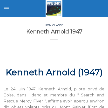
Skip
to
content
NON CLASSÉ
Kenneth Arnold 1947
Kenneth Arnold (1947)
Le 24 juin 1947, Kenneth Arnold, pilote privé de
Boise, dans l'Idaho et membre du " Search and
Rescue Mercy Flyer ", affirma avoir aperçu environ
dix objets volants près du Mont Rainier (État de