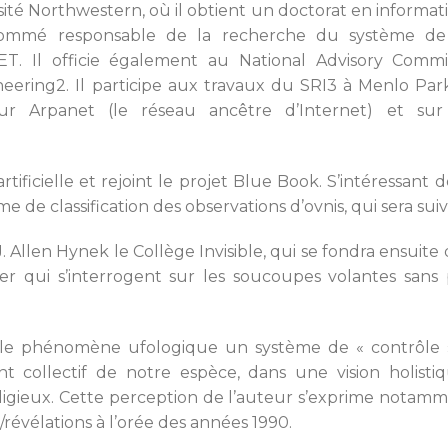
sité Northwestern, où il obtient un doctorat en informatiqu
 nommé responsable de la recherche du système d
T. Il officie également au National Advisory Commit
eering2. Il participe aux travaux du SRI3 à Menlo Park,
ur Arpanet (le réseau ancêtre d’Internet) et sur 
artificielle et rejoint le projet Blue Book. S’intéressant d
e de classification des observations d’ovnis, qui sera sui
. Allen Hynek le Collège Invisible, qui se fondra ensui
r qui s’interrogent sur les soucoupes volantes san
 le phénomène ufologique un système de « contrôle » 
ient collectif de notre espèce, dans une vision holis
igieux. Cette perception de l’auteur s’exprime notamme
révélations à l’orée des années 1990.