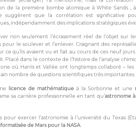
évisé (étranger) l’a mentionné, mais la corrélation 
osion de la première bombe atomique à White Sands , à
 suggèrent que la corrélation est significative po
ues, indépendamment des implications stratégiques évi
ver non seulement l’écrasement réel de l’objet sur le
s pour le soulever et l’enlever. Craignant des représailles
 ce qu’ils avaient vu et fait au cours de ces neuf jours
t. Placé dans le contexte de l’histoire de l’analyse chim
ne où Harris et Vallée ont longtemps collaboré – les di
ain nombre de questions scientifiques très importantes
une
licence de mathématique
à la Sorbonne et une
ntame sa carrière professionnelle en tant qu’
astronome à 
ce pour exercer l’astronomie à l’université du Texas (Éta
nformatisée de Mars pour la NASA
.