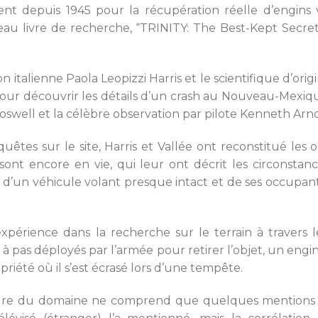
ent depuis 1945 pour la récupération réelle d’engins 
eau livre de recherche, “TRINITY: The Best-Kept Secret
on italienne Paola Leopizzi Harris et le scientifique d’ori
s pour découvrir les détails d’un crash au Nouveau-Mexiq
oswell et la célèbre observation par pilote Kenneth Arno
êtes sur le site, Harris et Vallée ont reconstitué les 
sont encore en vie, qui leur ont décrit les circonstanc
on d’un véhicule volant presque intact et de ses occup
périence dans la recherche sur le terrain à travers 
à pas déployés par l’armée pour retirer l’objet, un eng
priété où il s’est écrasé lors d’une tempête.
ure du domaine ne comprend que quelques mentions pas