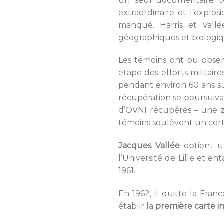
un seul documentaire tél
extraordinaire et l’expl
manqué. Harris et Vallée
géographiques et biologiq
Les témoins ont pu obser
étape des efforts militaire
pendant environ 60 ans sur
récupération se poursuivai
d’OVNI récupérés – une zo
témoins soulèvent un cert
Jacques Vallée
obtient 
l’Université de Lille et e
1961.
En 1962, il quitte la Fran
établir la
première carte i