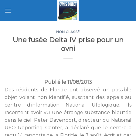
Skip
to
content
NON CLASSÉ
Une fusée Delta IV prise pour un
ovni
Publié le 11/08/2013
Des résidents de Floride ont observé un possible
objet volant non identifié, suscitant des appels au
centre d’information National Ufologique. Ils
racontent avoir vu une étrange substance bleutée
dans le ciel. Peter Davenport, directeur du National
UFO Reporting Center, a déclaré que le centre a
reçu 14 rapports de la Floride, le 7 août, écrit et par