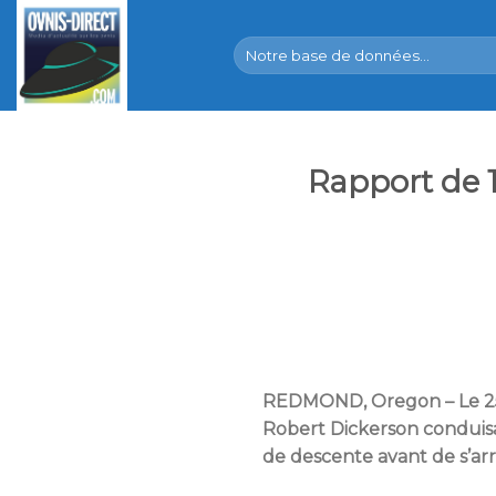
Skip
to
content
Rapport de 1
REDMOND, Oregon – Le 25 s
Robert Dickerson conduisa
de descente avant de s’ar