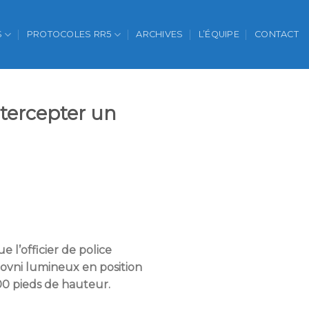
S
PROTOCOLES RR5
ARCHIVES
L’ÉQUIPE
CONTACT
ntercepter un
l’officier de police
 ovni lumineux en position
00 pieds de hauteur.