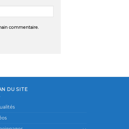
hain commentaire.
AN DU SITE
ualités
éos
moignages